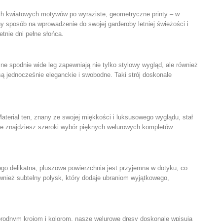
ch kwiatowych motywów po wyraziste, geometryczne printy – w
y sposób na wprowadzenie do swojej garderoby letniej świeżości i
etnie dni pełne słońca.
źne spodnie wide leg zapewniają nie tylko stylowy wygląd, ale również
są jednocześnie eleganckie i swobodne. Taki strój doskonale
teriał ten, znany ze swojej miękkości i luksusowego wyglądu, stał
pie znajdziesz szeroki wybór pięknych welurowych kompletów
Jego delikatna, pluszowa powierzchnia jest przyjemna w dotyku, co
wnież subtelny połysk, który dodaje ubraniom wyjątkowego,
orodnym krojom i kolorom, nasze welurowe dresy doskonale wpisują