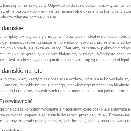
a bardziej formalne wyjścia. Odpowiednio dobrane dodatki sprawią, że taki s
świetnie pasowały do pracy ale tez na specjalne okazje typu komunia, chrz
skie czy wiązane komplety lniane.
y damskie
e komplety składające się z marynarki oraz spodni. Idealne dla kobiet które 
nckie i ponadczasowe rozwiązanie które pozwoli stworzyć profesjonalny styl
żnych kolorach, ale także we wzory. Oferujemy garnitury w pięknych modnych
 z tłumu piękne garnitury w kolorze białym czy beżowym. Wzorzyste garnitur
we. Jeśli szukasz pięknego garnituru koniecznie zajrzyj do naszego sklepu!
 damskie na lato
ce to czas, kiedy każdy z nas poszukuje odzieży, która nie tylko wygląda s
. Komplety damskie na lato z lekkiego, przewiewnego materiału są idealnym 
zarazem komfortowych zestawach na lato, nasz butik jest miejscem, które mu
 Przewiewność
ie znajdziesz komplety wykonane z materiałów, które doskonale sprawdzają si
rze oddychać, zapewniając uczucie świeżości przez cały dzień. Przewiewne m
e tak, aby zapewnić maksymalną wygodę bez rezygnacji z modnego wyglądu