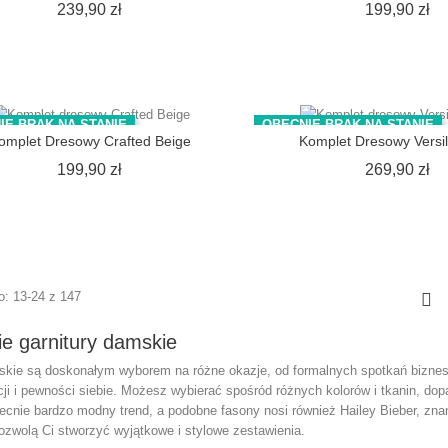
Cena
C
239,90 zł
199,90 zł
IE BRAK NA STANIE
OBECNIE BRAK NA STANIE
omplet Dresowy Crafted Beige
Komplet Dresowy Versil
Cena
C
199,90 zł
269,90 zł
: 13-24 z 147

ie garnitury damskie
skie są doskonałym wyborem na różne okazje, od formalnych spotkań biznes
ji i pewności siebie. Możesz wybierać spośród różnych kolorów i tkanin, dop
ecnie bardzo modny trend, a podobne fasony nosi również Hailey Bieber, zna
pozwolą Ci stworzyć wyjątkowe i stylowe zestawienia.