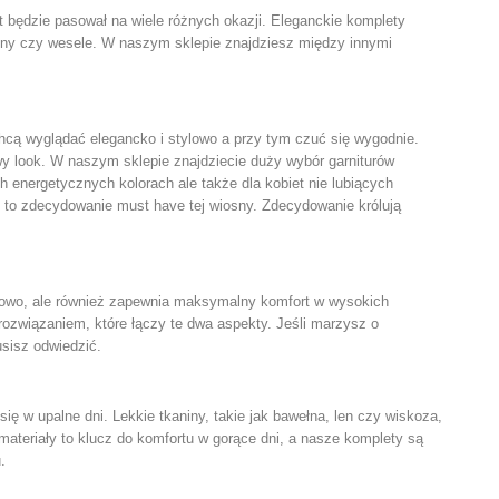
et będzie pasował na wiele różnych okazji. Eleganckie komplety
ciny czy wesele. W naszym sklepie znajdziesz między innymi
chcą wyglądać elegancko i stylowo a przy tym czuć się wygodnie.
owy look. W naszym sklepie znajdziecie duży wybór
garniturów
 energetycznych kolorach ale także dla kobiet nie lubiących
y to zdecydowanie must have tej wiosny. Zdecydowanie królują
tylowo, ale również zapewnia maksymalny komfort w wysokich
rozwiązaniem, które łączy te dwa aspekty. Jeśli marzysz o
sisz odwiedzić.
ę w upalne dni. Lekkie tkaniny, takie jak bawełna, len czy wiskoza,
ateriały to klucz do komfortu w gorące dni, a nasze komplety są
.