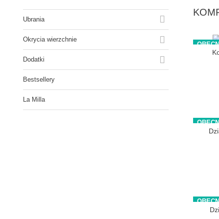
KOM

Ubrania

Okrycia wierzchnie
OBECN
K

Dodatki
Bestsellery
La Milla
OBECN
Dz
OBECN
Dz