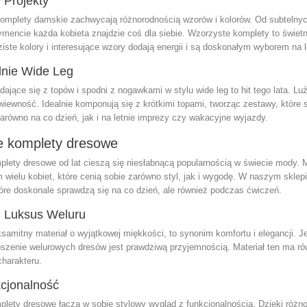
 Projekty
komplety damskie zachwycają różnorodnością wzorów i kolorów. Od subtelny
mencie każda kobieta znajdzie coś dla siebie. Wzorzyste komplety to świetn
iste kolory i interesujące wzory dodają energii i są doskonałym wyborem na l
dnie Wide Leg
ające się z topów i spodni z nogawkami w stylu wide leg to hit tego lata. Lu
wiewność. Idealnie komponują się z krótkimi topami, tworząc zestawy, które 
arówno na co dzień, jak i na letnie imprezy czy wakacyjne wyjazdy.
e komplety dresowe
lety dresowe od lat cieszą się niesłabnącą popularnością w świecie mody. Ma
m wielu kobiet, które cenią sobie zarówno styl, jak i wygodę. W naszym skle
óre doskonale sprawdzą się na co dzień, ale również podczas ćwiczeń.
i Luksus Weluru
ksamitny materiał o wyjątkowej miękkości, to synonim komfortu i elegancji. 
oszenie welurowych dresów jest prawdziwą przyjemnością. Materiał ten ma ró
harakteru.
kcjonalność
lety dresowe łączą w sobie stylowy wygląd z funkcjonalnością. Dzięki różn