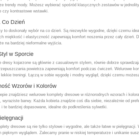
ze trendy mody. Możesz wybierać spośród klasycznych zestawów w jednolityc
je czy kontrastowe wstawki.
a Co Dzień
y to doskonały wybór na co dzień. Są niezwykle wygodne, dzięki czemu idea
Ich miękkość i elastyczność zapewniają komfort noszenia przez cały dzień. D
że na bardziej nieformalne wyjścia.
Styl w Sporcie
 dresy kojarzone są głównie z casualowym stylem, równie dobrze sprawdzają 
rzepuszczania powietrza zapewniają komfort podczas ćwiczeń. Welurowe ko
y lekkie treningi. Łączą w sobie wygodę i modny wygląd, dzięki czemu możes
ość Wzorów i Kolorów
pie znajdziesz welurowe komplety dresowe w różnorodnych wzorach i kolorac
, wyraziste barwy. Każda kobieta znajdzie coś dla siebie, niezależnie od pr
 i te bardziej dopasowane, idealne do podkreślenia sylwetki.
elęgnacji
lety dresowe są nie tylko stylowe i wygodne, ale także łatwe w pielęgnacji
ch pięknym wyglądem. Zalecamy pranie w niskiej temperaturze i unikanie sus