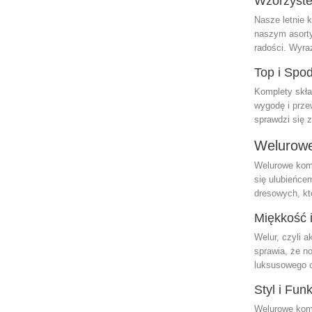
Wzorzyste
Nasze letnie 
naszym asorty
radości. Wyraz
Top i Spo
Komplety skład
wygodę i prze
sprawdzi się z
Welurow
Welurowe komp
się ulubieńce
dresowych, kt
Miękkość 
Welur, czyli a
sprawia, że n
luksusowego c
Styl i Fun
Welurowe komp