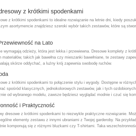
dresowy z krótkimi spodenkami
owe z krótkimi spodenkami to idealne rozwiązanie na letnie dni, kiedy posz
zym asortymencie znajdziesz szeroki wybór takich zestawów, które są stwor
 Przewiewność na Lato
ce wymagają odzieży, która jest lekka i przewiewna. Dresowe komplety z krótk
 materiałów, takich jak bawełna czy mieszanki bawełniane, te zestawy zapew
alają skórze oddychać, a luźny krój zapewnia swobodę ruchów.
goda
owe z krótkimi spodenkami to połączenie stylu i wygody. Dostępne w różnych
ać spośród klasycznych, jednokolorowych zestawów, jak i tych ozdobionych 
eżnie od wybranego modelu, zawsze będziesz wyglądać modnie i czuć się kom
onność i Praktyczność
y dresowe z krótkimi spodenkami to niezwykle praktyczne rozwiązanie. Możesz
ególne elementy zestawu z innymi ubraniami z Twojej garderoby. Na przykład,
tnie komponują się z różnymi bluzkami czy T-shirtami. Taka wszechstronność 