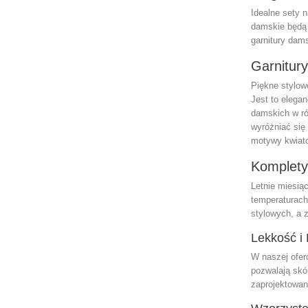
Idealne sety n
damskie będą 
garnitury dam
Garnitur
Piękne stylow
Jest to elega
damskich
w ró
wyróżniać się
motywy kwiato
Komplety
Letnie miesią
temperaturach
stylowych, a 
Lekkość i
W naszej oferc
pozwalają skó
zaprojektowan