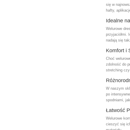
się w najnows
hafty, aplikac
Idealne n
Welurowe dres
przyjaciółmi. 
nadają się tak
Komfort i 
Choć welurowe
zdolność do p
stretching cz
Różnorodn
W naszym skle
po intensywne
spodniami, jak
Łatwość Pi
Welurowe komp
cieszyć się i
materiału.