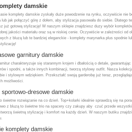
omplety damskie
asie komplety damskie zyskały duże powodzenie na rynku, oczywiście nie b
 lub jak połączyć górę z dołem, aby stylizacja pasowała do siebie. Dlatego 
sz już gotową stylizację! W naszym sklepie znajdziesz duzy wybór kompletó
brej jakości materiału oraz są w niskiej cenie. Oczywiście w zależności od 
wych z bluzą lub te bardziej eleganckie - komplety marynarka plus spodnie 
tylizację!
sowe garnitury damskie
arnitur
charakteryzuje się starannym krojem i dbałością o detale, gwarantuj
ów i spodni, a także innych kombinacji, tworzą stylowy outfit. Nasza kolekc
bie i stylowym wdziękiem. Przekształć swoją garderobę już teraz, przeglądaj
ch możliwości.
 sportowo-dresowe damskie
o świetne rozwiązanie na co dzień. Top+kolarki idealnie sprawdzą się na por
wo z bluzą to świetne trio na spacery czy zakupy aby czuć przede wszyst
tworzą świetną stylizację i komfort na każdy dzień. W naszym butiku znajdzi
u.
ie komplety damskie