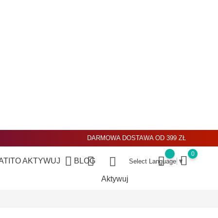
DARMOWA DOSTAWA OD 399 ZŁ
0
ATITO
AKTYWUJ
BLOG
Select Language
▼
Aktywuj