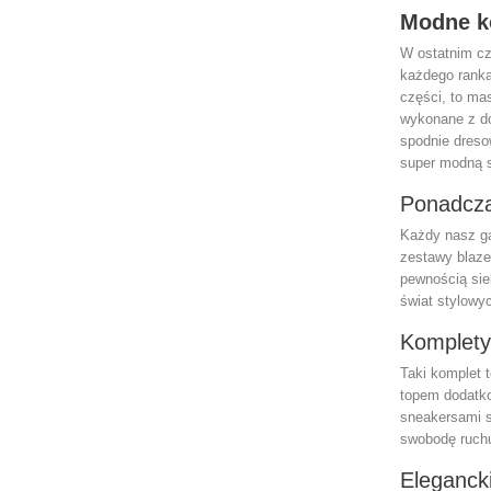
Modne k
W ostatnim cz
każdego ranka
części, to ma
wykonane z do
spodnie dreso
super modną s
Ponadcza
Każdy nasz
g
zestawy blazer
pewnością sie
świat stylowy
Komplety
Taki komplet t
topem dodatko
sneakersami s
swobodę ruch
Eleganck