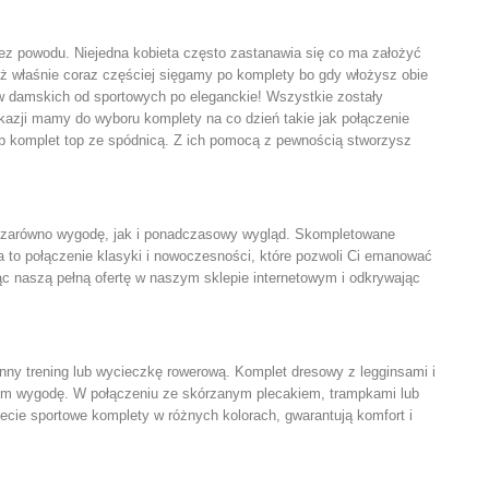
ez powodu. Niejedna kobieta często zastanawia się co ma założyć
też właśnie coraz częściej sięgamy po
komplety
bo gdy włożysz obie
w damskich od sportowych po eleganckie! Wszystkie zostały
okazji mamy do wyboru komplety na co dzień takie jak połączenie
lub komplet top ze spódnicą. Z ich pomocą z pewnością stworzysz
ąc zarówno wygodę, jak i ponadczasowy wygląd. Skompletowane
ja to połączenie klasyki i nowoczesności, które pozwoli Ci emanować
ąc naszą pełną ofertę w naszym sklepie internetowym i odkrywając
anny trening lub wycieczkę rowerową. Komplet dresowy z legginsami i
kim wygodę. W połączeniu ze skórzanym plecakiem, trampkami lub
ecie sportowe komplety w różnych kolorach, gwarantują komfort i