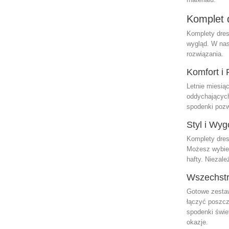
Komplet 
Komplety dres
wygląd. W nas
rozwiązania.
Komfort i
Letnie miesią
oddychających
spodenki pozw
Styl i Wy
Komplety dres
Możesz wybier
hafty. Niezal
Wszechstr
Gotowe zestaw
łączyć poszcz
spodenki świe
okazje.