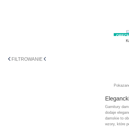
OBECN
K
FILTROWANIE
Pokazano
Eleganck
Garnitury dam
dodaje eleganc
damskie to ob
wzory, które 