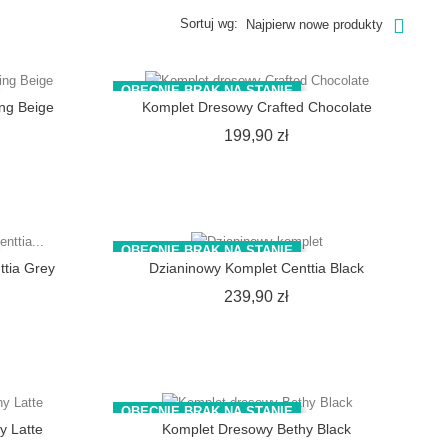
Sortuj wg:
Najpierw nowe produkty
OBECNIE BRAK NA STANIE
ng Beige
Komplet Dresowy Crafted Chocolate
ena
Cena
199,90 zł
OBECNIE BRAK NA STANIE
ttia Grey
Dzianinowy Komplet Centtia Black
ena
Cena
239,90 zł
OBECNIE BRAK NA STANIE
y Latte
Komplet Dresowy Bethy Black