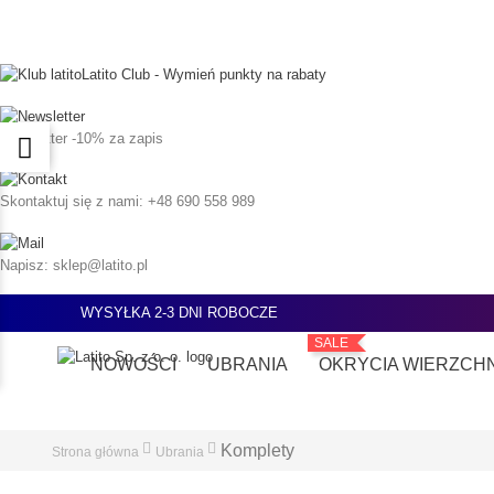
Latito Club - Wymień punkty na rabaty
Newsletter
-10% za zapis
Skontaktuj się z nami:
+48 690 558 989
Napisz:
sklep@latito.pl
WYSYŁKA 2-3 DNI ROBOCZE
SALE
NOWOŚCI
UBRANIA
OKRYCIA WIERZCH
Komplety
Strona główna
Ubrania