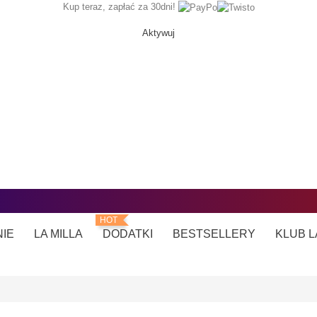
Kup teraz, zapłać za 30dni!
Aktywuj
HOT
NIE
LA MILLA
DODATKI
BESTSELLERY
KLUB L