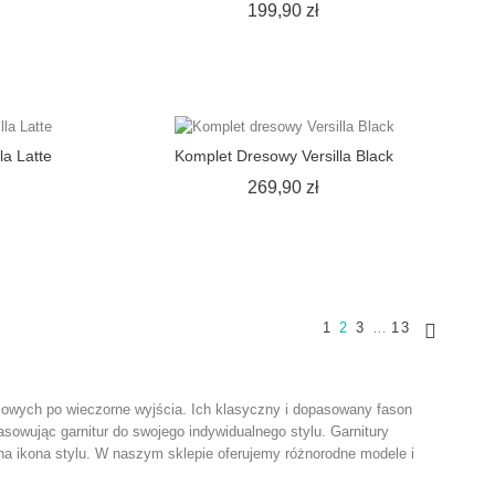
ena
Cena
199,90 zł
la Latte
Komplet Dresowy Versilla Black
ena
Cena
269,90 zł
1
2
3
…
13

owych po wieczorne wyjścia. Ich klasyczny i dopasowany fason
asowując garnitur do swojego indywidualnego stylu. Garnitury
na ikona stylu. W naszym sklepie oferujemy różnorodne modele i