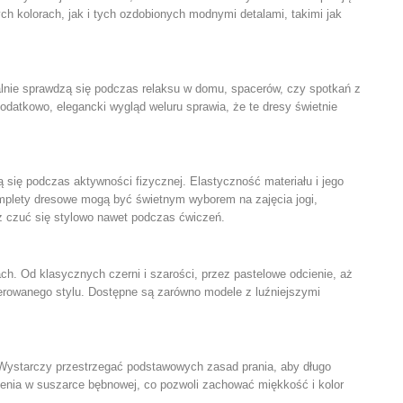
h kolorach, jak i tych ozdobionych modnymi detalami, takimi jak
lnie sprawdzą się podczas relaksu w domu, spacerów, czy spotkań z
odatkowo, elegancki wygląd weluru sprawia, że te dresy świetnie
się podczas aktywności fizycznej. Elastyczność materiału i jego
mplety dresowe mogą być świetnym wyborem na zajęcia jogi,
z czuć się stylowo nawet podczas ćwiczeń.
h. Od klasycznych czerni i szarości, przez pastelowe odcienie, aż
eferowanego stylu. Dostępne są zarówno modele z luźniejszymi
. Wystarczy przestrzegać podstawowych zasad prania, aby długo
zenia w suszarce bębnowej, co pozwoli zachować miękkość i kolor