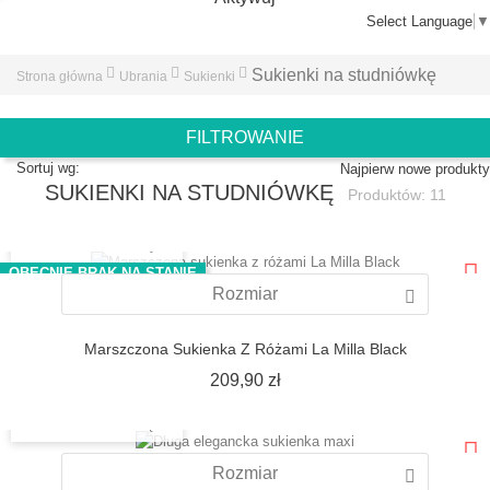
Select Language
▼
Sukienki na studniówkę
Strona główna
Ubrania
Sukienki
FILTROWANIE
Sortuj wg:
Najpierw nowe produkty
SUKIENKI NA STUDNIÓWKĘ
Produktów: 11
SZYBKI PODGLĄD
OBECNIE BRAK NA STANIE
Rozmiar
Marszczona Sukienka Z Różami La Milla Black
Cena
209,90 zł
SZYBKI PODGLĄD
Rozmiar