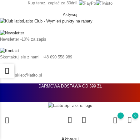
Kup teraz, zapłać za 30dni!
Aktywuj
Latito Club - Wymień punkty na rabaty
Newsletter
-10% za zapis
Skontaktuj się z nami:
+48 690 558 989
Napisz:
sklep@latito.pl
DARMOWA DOSTAWA OD 399 ZŁ
0
Aktywuj