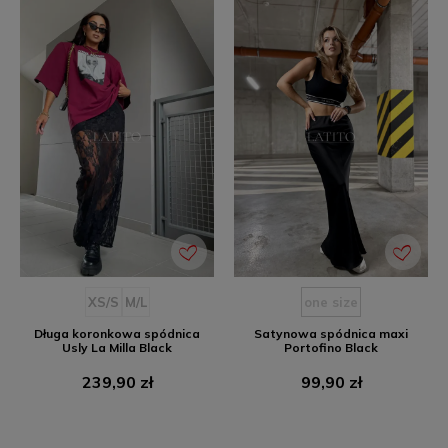
XS/S
M/L
one size
Długa koronkowa spódnica
Satynowa spódnica maxi
Usly La Milla Black
Portofino Black
Cena
Cena
239,90 zł
99,90 zł