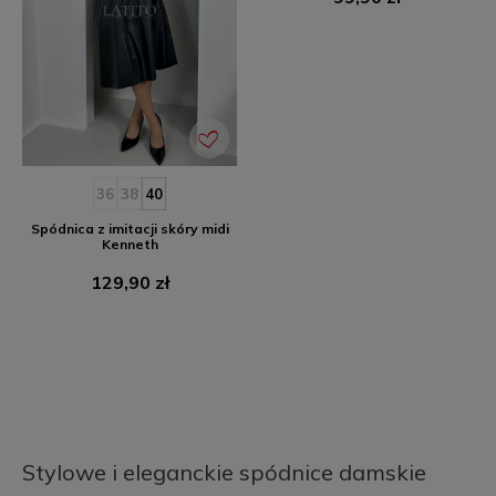
36
38
40
Spódnica z imitacji skóry midi
Kenneth
Cena
129,90 zł

1
2
Stylowe i eleganckie spódnice damskie