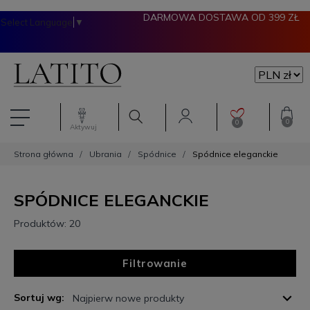
DARMOWA DOSTAWA OD 399 ZŁ
Select Language
▼
0
0
Aktywuj
Strona główna
Ubrania
Spódnice
Spódnice eleganckie
SPÓDNICE ELEGANCKIE
Produktów: 20
Filtrowanie
Sortuj wg:
Najpierw nowe produkty