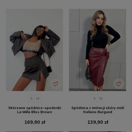
S
M
S
M
Skórzane spódnico-spodenki
Spódnica z imitacji skóry midi
La Milla Bliss Brown
Italiano Burgund
Cena
Cena
169,90 zł
139,90 zł