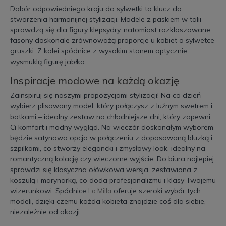
Dobór odpowiedniego kroju do sylwetki to klucz do
stworzenia harmonijnej stylizacji. Modele z paskiem w talii
sprawdzą się dla figury klepsydry, natomiast rozkloszowane
fasony doskonale zrównoważą proporcje u kobiet o sylwetce
gruszki. Z kolei spódnice z wysokim stanem optycznie
wysmuklą figurę jabłka.
Inspiracje modowe na każdą okazję
Zainspiruj się naszymi propozycjami stylizacji! Na co dzień
wybierz plisowany model, który połączysz z luźnym swetrem i
botkami – idealny zestaw na chłodniejsze dni, który zapewni
Ci komfort i modny wygląd. Na wieczór doskonałym wyborem
będzie satynowa opcja w połączeniu z dopasowaną bluzką i
szpilkami, co stworzy elegancki i zmysłowy look, idealny na
romantyczną kolację czy wieczorne wyjście. Do biura najlepiej
sprawdzi się klasyczna ołówkowa wersja, zestawiona z
koszulą i marynarką, co doda profesjonalizmu i klasy Twojemu
wizerunkowi. Spódnice
oferuje szeroki wybór tych
La Milla
modeli, dzięki czemu każda kobieta znajdzie coś dla siebie,
niezależnie od okazji.