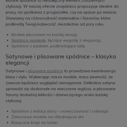
Modne spódnice to nieodłączny element codziennych
stylizacji. W naszej ofercie znajdziesz propozycje idealne do
pracy, na spotkania z przyjaciółmi, czy na spacer po mieście.
Stawiamy na różnorodność materiałów i fasonów, które
podkreślą Twoją kobiecość, niezależnie od pory roku.
Modele plisowane na każdą okazję
, łączące wygodę z elegancją
Spódnico-spodenki
Spódnice z paskiem, podkreślające talię
Satynowe i plisowane spódnice – klasyka
elegancji
Satynowe i
to prawdziwa kwintesencja
plisowane spódnice
klasy i stylu. Wybierając nasze modele, masz pewność, że
zawsze będziesz wyglądać nienagannie. Delikatna satyna
sprawdzi się doskonale na wieczorne wyjścia, a plisowane
fasony dodadzą lekkości i dziewczęcego uroku każdej
stylizacji.
Spódnice z imitacji skóry – nowoczesność i odwaga
Zamszowe modele na chłodniejsze dni
Klasyczne kroje do kolan