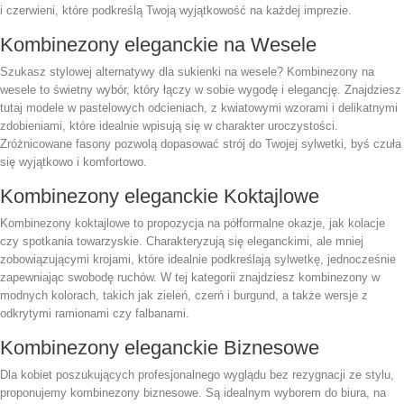
i czerwieni, które podkreślą Twoją wyjątkowość na każdej imprezie.
Kombinezony eleganckie na Wesele
Szukasz stylowej alternatywy dla sukienki na wesele? Kombinezony na
wesele to świetny wybór, który łączy w sobie wygodę i elegancję. Znajdziesz
tutaj modele w pastelowych odcieniach, z kwiatowymi wzorami i delikatnymi
zdobieniami, które idealnie wpisują się w charakter uroczystości.
Zróżnicowane fasony pozwolą dopasować strój do Twojej sylwetki, byś czuła
się wyjątkowo i komfortowo.
Kombinezony eleganckie Koktajlowe
Kombinezony koktajlowe to propozycja na półformalne okazje, jak kolacje
czy spotkania towarzyskie. Charakteryzują się eleganckimi, ale mniej
zobowiązującymi krojami, które idealnie podkreślają sylwetkę, jednocześnie
zapewniając swobodę ruchów. W tej kategorii znajdziesz kombinezony w
modnych kolorach, takich jak zieleń, czerń i burgund, a także wersje z
odkrytymi ramionami czy falbanami.
Kombinezony eleganckie Biznesowe
Dla kobiet poszukujących profesjonalnego wyglądu bez rezygnacji ze stylu,
proponujemy kombinezony biznesowe. Są idealnym wyborem do biura, na