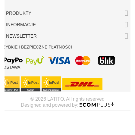

PRODUKTY

INFORMACJE

NEWSLETTER
SZYBKIE I BEZPIECZNE PŁATNOŚCI
DOSTAWA
© 2026 LATITO. All rights reserved
Designed and powered by: