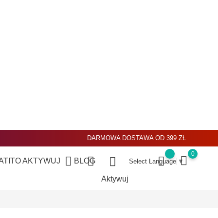
DARMOWA DOSTAWA OD 399 ZŁ
0
ATITO
AKTYWUJ
BLOG
Select Language
▼
Aktywuj