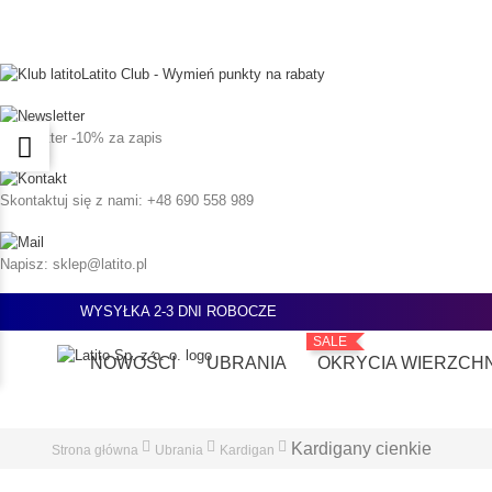
Latito Club - Wymień punkty na rabaty
Newsletter
-10% za zapis
Skontaktuj się z nami:
+48 690 558 989
Napisz:
sklep@latito.pl
WYSYŁKA 2-3 DNI ROBOCZE
SALE
NOWOŚCI
UBRANIA
OKRYCIA WIERZCH
Kardigany cienkie
Strona główna
Ubrania
Kardigan