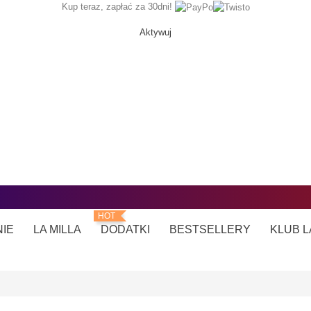
Kup teraz, zapłać za 30dni!
Aktywuj
HOT
NIE
LA MILLA
DODATKI
BESTSELLERY
KLUB L