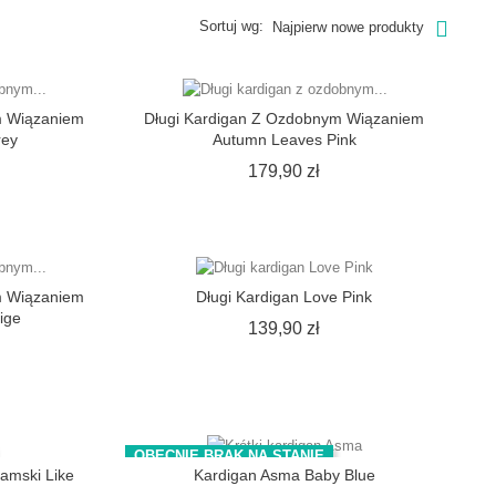
Sortuj wg:
Najpierw nowe produkty
m Wiązaniem
Długi Kardigan Z Ozdobnym Wiązaniem
rey
Autumn Leaves Pink
ena
Cena
179,90 zł
m Wiązaniem
Długi Kardigan Love Pink
ige
Cena
139,90 zł
ena
OBECNIE BRAK NA STANIE
Damski Like
Kardigan Asma Baby Blue