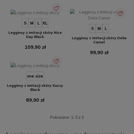
S
M
L
XL
S
M
L
Legginsy z imitacji skóry Nice
Day Black
Legginsy z imitacji skóry Delia
Camel
Cena
109,90 zł
Cena
99,90 zł
one size
Legginsy z imitacji skóry Sussy
Black
Cena
89,90 zł
Pokazano: 1-3 z 3