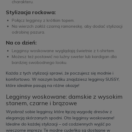
charakteru.
Stylizacja rockowa:
Połącz legginsy z krótkim topem.
Na wierzch załóż czarną ramoneskę, aby dodać stylizacji
odrobinę pazura.
Na co dzień:
Legginsy woskowane wyglądają świetnie z t-shirtem.
Możesz też postawić na luźny sweter lub kardigan dla
bardziej swobodnego looku.
Każda z tych stylizacji sprawi, że poczujesz się modnie i
komfortowo. W naszym butiku znajdziesz legginsy SUSSY,
które idealnie pasują na różne okazje!
Legginsy woskowane: damskie z wysokim
stanem, czarne i brązowe
Wyobraź sobie legginsy, które łączą wygodę dresów z
elegancją skórzanych spodni. Oto legginsy woskowane!
Idealne do każdej stylizacji – od codziennych wyjść po
wieczorne imprezy. Te modne cudeńka są dostępne w