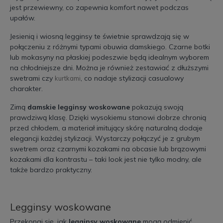
jest przewiewny, co zapewnia komfort nawet podczas
upałów.
Jesienią i wiosną legginsy te świetnie sprawdzają się w
połączeniu z różnymi typami obuwia damskiego. Czarne botki
lub mokasyny na płaskiej podeszwie będą idealnym wyborem
na chłodniejsze dni. Można je również zestawiać z dłuższymi
swetrami czy
, co nadaje stylizacji casualowy
kurtkami
charakter.
Zimą
damskie legginsy woskowane
pokazują swoją
prawdziwą klasę. Dzięki wysokiemu stanowi dobrze chronią
przed chłodem, a materiał imitujący skórę naturalną dodaje
elegancji każdej stylizacji. Wystarczy połączyć je z grubym
swetrem oraz czarnymi kozakami na obcasie lub brązowymi
kozakami dla kontrastu – taki look jest nie tylko modny, ale
także bardzo praktyczny.
Legginsy woskowane
Przekonaj się, jak
legginsy woskowane
mogą odmienić