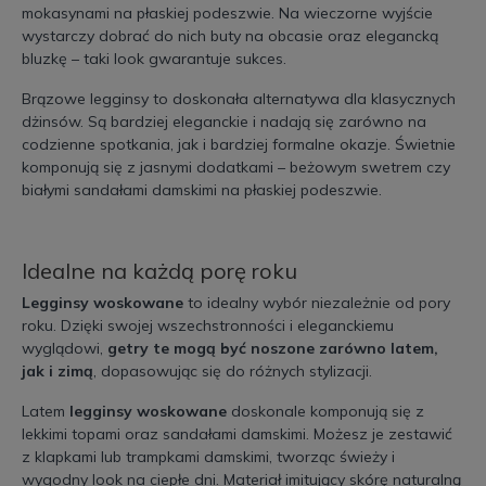
mokasynami na płaskiej podeszwie. Na wieczorne wyjście
wystarczy dobrać do nich buty na obcasie oraz elegancką
bluzkę – taki look gwarantuje sukces.
Brązowe legginsy to doskonała alternatywa dla klasycznych
dżinsów. Są bardziej eleganckie i nadają się zarówno na
codzienne spotkania, jak i bardziej formalne okazje. Świetnie
komponują się z jasnymi dodatkami – beżowym swetrem czy
białymi sandałami damskimi na płaskiej podeszwie.
Idealne na każdą porę roku
Legginsy woskowane
to idealny wybór niezależnie od pory
roku. Dzięki swojej wszechstronności i eleganckiemu
wyglądowi,
getry te mogą być noszone zarówno latem,
jak i zimą
, dopasowując się do różnych stylizacji.
Latem
legginsy woskowane
doskonale komponują się z
lekkimi topami oraz sandałami damskimi. Możesz je zestawić
z klapkami lub trampkami damskimi, tworząc świeży i
wygodny look na ciepłe dni. Materiał imitujący skórę naturalną