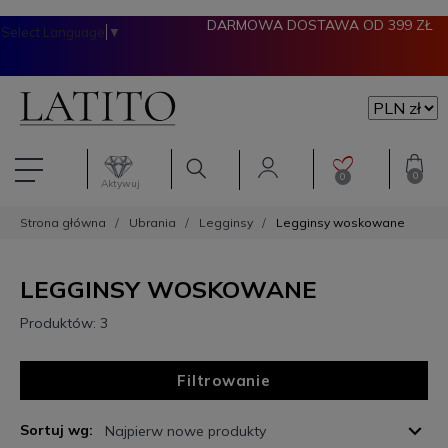
DARMOWA DOSTAWA OD 399 ZŁ
Select Language
▼
Filtrowanie
0
0
CENA
Aktywuj
Strona główna
Ubrania
Legginsy
Legginsy woskowane
ROZMIAR
LEGGINSY WOSKOWANE
Produktów: 3
Filtrowanie
Sortuj wg:
Najpierw nowe produkty