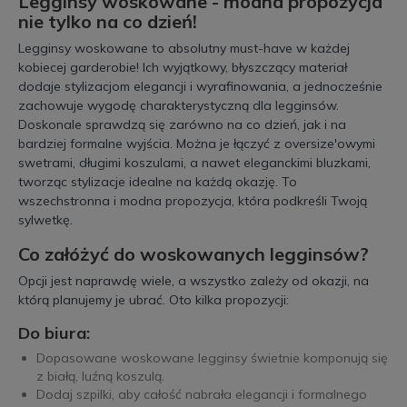
Legginsy woskowane - modna propozycja
nie tylko na co dzień!
Legginsy woskowane to absolutny must-have w każdej
kobiecej garderobie! Ich wyjątkowy, błyszczący materiał
dodaje stylizacjom elegancji i wyrafinowania, a jednocześnie
zachowuje wygodę charakterystyczną dla legginsów.
Doskonale sprawdzą się zarówno na co dzień, jak i na
bardziej formalne wyjścia. Można je łączyć z oversize'owymi
swetrami, długimi koszulami, a nawet eleganckimi bluzkami,
tworząc stylizacje idealne na każdą okazję. To
wszechstronna i modna propozycja, która podkreśli Twoją
sylwetkę.
Co załóżyć do woskowanych legginsów?
Opcji jest naprawdę wiele, a wszystko zależy od okazji, na
którą planujemy je ubrać. Oto kilka propozycji:
Do biura:
Dopasowane woskowane legginsy świetnie komponują się
z białą, luźną koszulą.
Dodaj szpilki, aby całość nabrała elegancji i formalnego