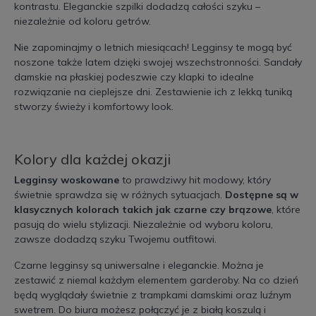
kontrastu. Eleganckie szpilki dodadzą całości szyku –
niezależnie od koloru getrów.
Nie zapominajmy o letnich miesiącach! Legginsy te mogą być
noszone także latem dzięki swojej wszechstronności. Sandały
damskie na płaskiej podeszwie czy klapki to idealne
rozwiązanie na cieplejsze dni. Zestawienie ich z lekką tuniką
stworzy świeży i komfortowy look.
Kolory dla każdej okazji
Legginsy woskowane
to prawdziwy hit modowy, który
świetnie sprawdza się w różnych sytuacjach.
Dostępne są w
klasycznych kolorach takich jak czarne czy brązowe
, które
pasują do wielu stylizacji. Niezależnie od wyboru koloru,
zawsze dodadzą szyku Twojemu outfitowi.
Czarne legginsy są uniwersalne i eleganckie. Można je
zestawić z niemal każdym elementem garderoby. Na co dzień
będą wyglądały świetnie z trampkami damskimi oraz luźnym
swetrem. Do biura możesz połączyć je z białą koszulą i