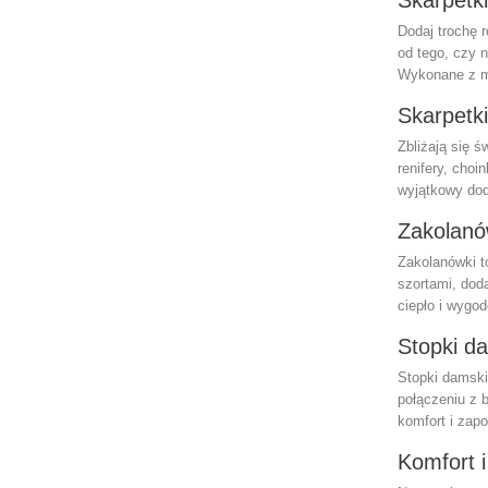
Skarpetk
Dodaj trochę 
od tego, czy n
Wykonane z mi
Skarpetk
Zbliżają się 
renifery, cho
wyjątkowy doda
Zakolanó
Zakolanówki t
szortami, doda
ciepło i wygod
Stopki d
Stopki damski
połączeniu z 
komfort i zap
Komfort i