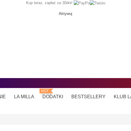
Kup teraz, zapłać za 30dni!
Aktywuj
HOT
NIE
LA MILLA
DODATKI
BESTSELLERY
KLUB L