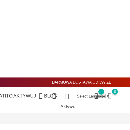
DARMOWA DOSTAWA OD 399 ZŁ
0
ATITO
AKTYWUJ
BLOG
Select Language
▼
Aktywuj