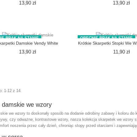
Cena
Ce
13,90 zł
13,90 zł
IE BRAK NA STANIE
OBECNIE BRAK NA STANIE
karpetki Damskie Vendy White
Krótkie Skarpetki Stopki We W
Cena
Ce
13,90 zł
11,90 zł
: 1-12 z 14
i damskie we wzory
kie we wzory to doskonały sposób na dodanie odrobiny zabawy i koloru do każ
ywy, czy odważne, kontrastowe wzory, nasza kolekcja skarpetek we wzory sp
fort noszenia przez cały dzień, chroniąc stopy przed otarciami i zapewniają