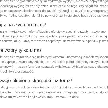
ki damskie to gwarancja nie tylko stylowego wyglądu, ale także najwyższeg
zapewniają wygodę przez cały dzień, niezależnie od tego, czy spędzasz czas
ają na dopasowanie skarpetek do każdej stylizacji, co czyni je niezastąpion
 tylko modny dodatek, ale także pewność, że Twoje stopy będą czuły się świe
j z naszych promocji!
aszych wyjątkowych ofert! Aktualnie oferujemy specjalne rabaty na wybrane 
 jakością produktów. Odkryj naszą kolekcję skarpetek i skorzystaj z atrakcyj
sezonowe, dzięki którym możesz zaopatrzyć się w stylowe skarpetki w jeszcz
e wzory tylko u nas
ki damskie wyróżniają się unikalnymi wzorami i najwyższą jakością wykonania
nnie zaprojektowana, aby zaspokoić różnorodne gusta i potrzeby naszych kli
kolanówki – nasza oferta jest naprawdę wyjątkowa. Wybierając nasze skarpet
dkreśli Twoją osobowość.
woje ulubione skarpetki już teraz!
 odkryj naszą kolekcję skarpetek damskich i dodaj swoje ulubione modele do
harakteru. Wybierz teraz i ciesz się szybkim i wygodnym zakupem, a także b
ainwestuj w komfort i styl swoich stóp – zamów już dziś!