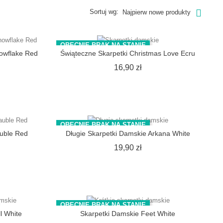
Sortuj wg:
Najpierw nowe produkty
OBECNIE BRAK NA STANIE
owflake Red
Świąteczne Skarpetki Christmas Love Ecru
na
Cena
16,90 zł
OBECNIE BRAK NA STANIE
auble Red
Długie Skarpetki Damskie Arkana White
na
Cena
19,90 zł
OBECNIE BRAK NA STANIE
l White
Skarpetki Damskie Feet White