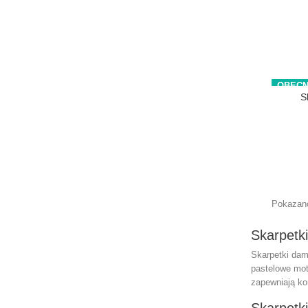
OBECN
S
Pokazano
Skarpetk
Skarpetki dams
pastelowe mot
zapewniają kom