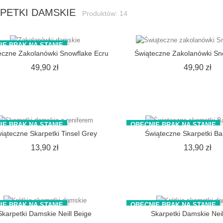
PETKI DAMSKIE
Produktów: 14
IE BRAK NA STANIE
eczne Zakolanówki Snowflake Ecru
Świąteczne Zakolanówki Sn
Cena
Ce
49,90 zł
49,90 zł
IE BRAK NA STANIE
OBECNIE BRAK NA STANIE
iąteczne Skarpetki Tinsel Grey
Świąteczne Skarpetki B
Cena
Ce
13,90 zł
13,90 zł
IE BRAK NA STANIE
OBECNIE BRAK NA STANIE
Skarpetki Damskie Neill Beige
Skarpetki Damskie Neil