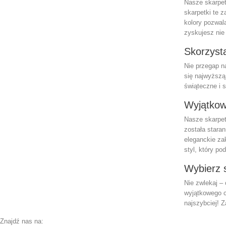
Nasze skarpet
skarpetki te 
kolory pozwal
zyskujesz nie
Skorzysta
Nie przegap n
się najwyższą
świąteczne i 
Wyjątkow
Nasze skarpet
została stara
eleganckie za
styl, który po
Wybierz s
Nie zwlekaj –
wyjątkowego c
najszybciej! Z
Znajdź nas na: