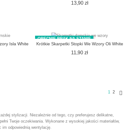
na
Cena
13,90 zł
OBECNIE BRAK NA STANIE
zory Isla White
Krótkie Skarpetki Stopki We Wzory Oli White
na
Cena
11,90 zł
1
2

dej stylizacji. Niezależnie od tego, czy preferujesz delikatne,
ełni Twoje oczekiwania. Wykonane z wysokiej jakości materiałów,
c im odpowiednią wentylację.