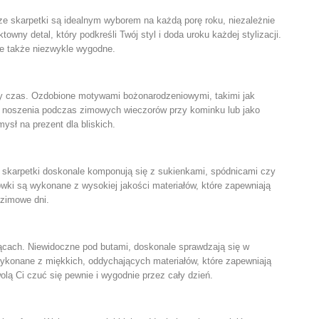
e skarpetki są idealnym wyborem na każdą porę roku, niezależnie
owny detal, który podkreśli Twój styl i doda uroku każdej stylizacji.
le także niezwykle wygodne.
ny czas. Ozdobione motywami bożonarodzeniowymi, takimi jak
 do noszenia podczas zimowych wieczorów przy kominku lub jako
ysł na prezent dla bliskich.
ze skarpetki doskonale komponują się z sukienkami, spódnicami czy
nówki są wykonane z wysokiej jakości materiałów, które zapewniają
 zimowe dni.
iącach. Niewidoczne pod butami, doskonale sprawdzają się w
wykonane z miękkich, oddychających materiałów, które zapewniają
lą Ci czuć się pewnie i wygodnie przez cały dzień.