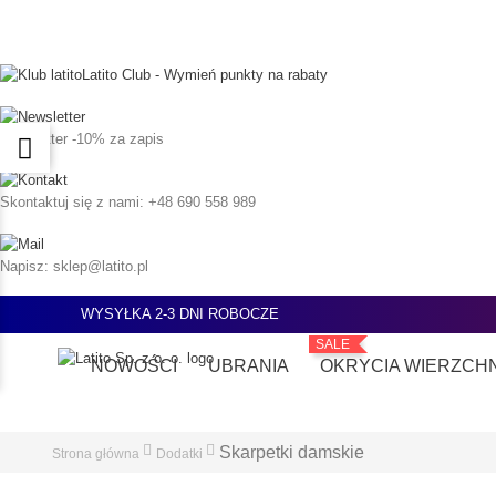
Latito Club - Wymień punkty na rabaty
Newsletter
-10% za zapis
Skontaktuj się z nami:
+48 690 558 989
Napisz:
sklep@latito.pl
WYSYŁKA 2-3 DNI ROBOCZE
SALE
NOWOŚCI
UBRANIA
OKRYCIA WIERZCH
Skarpetki damskie
Strona główna
Dodatki