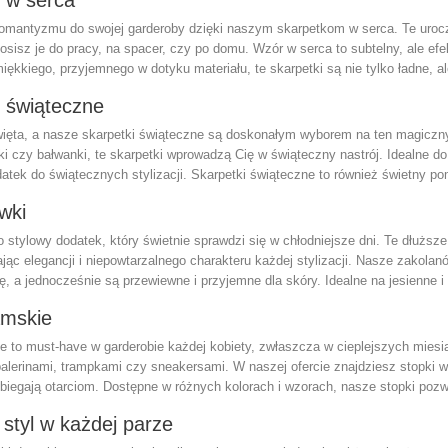
i w serca
romantyzmu do swojej garderoby dzięki naszym skarpetkom w serca. Te urocz
osisz je do pracy, na spacer, czy po domu. Wzór w serca to subtelny, ale efekt
ękkiego, przyjemnego w dotyku materiału, te skarpetki są nie tylko ładne, a
i świąteczne
święta, a nasze skarpetki świąteczne są doskonałym wyborem na ten magicz
inki czy bałwanki, te skarpetki wprowadzą Cię w świąteczny nastrój. Idealne
tek do świątecznych stylizacji. Skarpetki świąteczne to również świetny pom
wki
o stylowy dodatek, który świetnie sprawdzi się w chłodniejsze dni. Te dłużs
jąc elegancji i niepowtarzalnego charakteru każdej stylizacji. Nasze zakola
ę, a jednocześnie są przewiewne i przyjemne dla skóry. Idealne na jesienne i
amskie
e to must-have w garderobie każdej kobiety, zwłaszcza w cieplejszych mies
balerinami, trampkami czy sneakersami. W naszej ofercie znajdziesz stopki 
obiegają otarciom. Dostępne w różnych kolorach i wzorach, nasze stopki pozwo
 styl w każdej parze