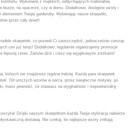
o komfortu. Wykonane z miękkich, oddychających materiałów,
 w biurze, na spacerze, czy w domu. Dodatkowo, dostępne wzory i
ym elementem Twojej garderoby. Wybierając nasze skarpetki,
tnie przez cały dzień!
modele skarpetek, co pozwoli Ci zaoszczędzić, jednocześnie ciesząc
nych cen już teraz! Dodatkowo, regularnie organizujemy promocje
e lepszej cenie. Zamów dziś i ciesz się wyjątkowymi zniżkami!
, których nie znajdziesz nigdzie indziej. Każda para skarpetek
entek. Od uroczych wzorów w serca, przez świąteczne motywy, po
ki, masz pewność, że stawiasz na oryginalność i niepowtarzalny
 koszyka! Dzięki naszym skarpetkom każda Twoja stylizacja nabierze
łyskawiczną dostawą. Nie czekaj, bo najlepsze wzory znikają