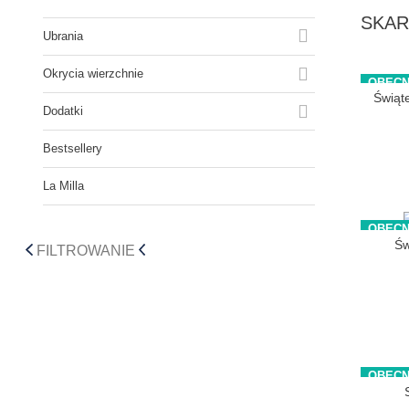
SKAR

Ubrania

Okrycia wierzchnie
OBECN
Świąt

Dodatki
Bestsellery
La Milla
OBECN
Św
FILTROWANIE
OBECN