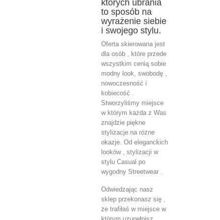
których ubrania
to sposób na
wyrażenie siebie
i swojego stylu.
Oferta skierowana jest
dla osób , które przede
wszystkim cenią sobie
modny look, swobodę ,
nowoczesność i
kobiecość .
Stworzyliśmy miejsce
w którym każda z Was
znajdzie piękne
stylizacje na różne
okazje. Od eleganckich
looków , stylizacji w
stylu Casual po
wygodny Streetwear .
Odwiedzając nasz
sklep przekonasz się ,
że trafiłaś w miejsce w
którym uzupełnisz