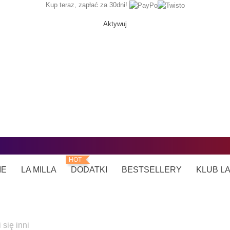
Kup teraz, zapłać za 30dni!
Aktywuj
HOT
IE
LA MILLA
DODATKI
BESTSELLERY
KLUB L
się inni