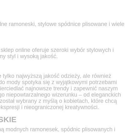
dne ramoneski, stylowe spódnice plisowane i wiele
lep online oferuje szeroki wybór stylowych i
ny styl i wysoką jakość.
ie tylko najwyższą jakość odzieży, ale również
a do mody spotyka się z wyjątkowymi potrzebami
wierciedlać najnowsze trendy i zapewnić naszym
ego niepowtarzalnego wizerunku – od eleganckich
został wybrany z myślą o kobietach, które chcą
kspresji i nieograniczonej kreatywności.
SKIE
ełną modnych ramonesek, spódnic plisowanych i