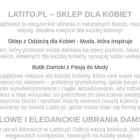
LATITO.PL – SKLEP DLA KOBIET
jdziesz tu eleganckie ubrania z naturalnych tkanin, mo
więcej. Idealne miejsce dla każdej kobiety!
Sklep z Odzieżą dla Kobiet - Moda, która Inspiruje
kim, który przenosi modę damską na nowy poziom. Nasz sk
kich, idealnych dla każdej kobiety ceniącej sobie
unikal
Butik Damski z Pasją do Mody
 wyjątkowe miejsce dla każdej kobiety, która ceni sobie n
więcej niż sklepem – jesteśmy przestrzenią, gdzie pasj
rannie wyselekcjonowane i ciągle aktualizowane, aby odz
ziesz u Nas wszystko, co potrzebne do stworzenia swoj
asyczne bluzki i spodnie. Każdy element naszej kolekcji 
aszamy do świata Latito.pl, gdzie moda staje się formą e
LOWE I ELEGANCKIE UBRANIA DAM
 ubrań damskich w Latito.pl! Odkryj naszą kolekcję, p
eleganckich kompletów, idealnych na każdą okazję.