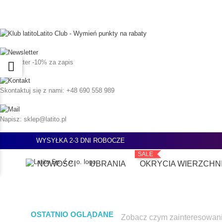
Latito Club - Wymień punkty na rabaty
Newsletter
-10% za zapis
Skontaktuj się z nami:
+48 690 558 989
Napisz:
sklep@latito.pl
WYSYŁKA 2-3 DNI ROBOCZE
SALE
NOWOŚCI
UBRANIA
OKRYCIA WIERZCHN
OSTATNIO OGLĄDANE
Zobacz czym zainteresowani 