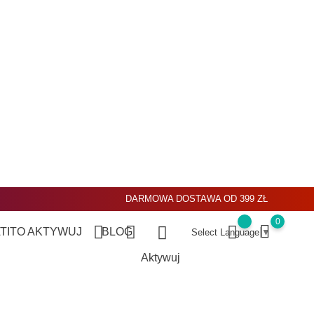
DARMOWA DOSTAWA OD 399 ZŁ
0
ATITO
AKTYWUJ
BLOG
Select Language
▼
Aktywuj