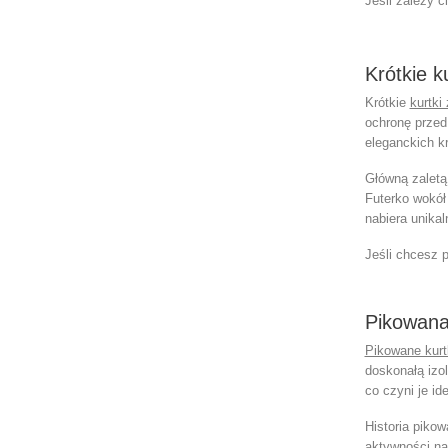
Jeśli zależy 
Krótkie ku
Krótkie
kurtki
ochronę przed
eleganckich kr
Główną zalet
Futerko wokół 
nabiera unikal
Jeśli chcesz 
Pikowana
Pikowane kurt
doskonałą izol
co czyni je i
Historia
pikow
aktywności na