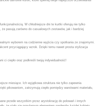
anckie damskie kurtki
, które spełnią twoje najwyższe oczekiwania!
unkcjonalnością. W chłodniejsze dni te kurtki oferują nie tylko
a, że pasują zarówno do casualowych zestawów, jak i bardziej
e idealnym wyborem na codzienne wyjścia czy spotkania ze znajomymi.
akcent przyciągający wzrok. Dzięki temu nawet prosta stylizacja
ni ci ciepło oraz podkreśli twoją indywidualność!
iejsze miesiące. Ich wyjątkowa struktura nie tylko zapewnia
, dzięki pikowaniom, zatrzymują ciepło pomiędzy warstwami materiału,
ane przede wszystkim przez arystokrację do polowań i innych
ły, że stały się popularnym elementem garderoby każdej kobiety.