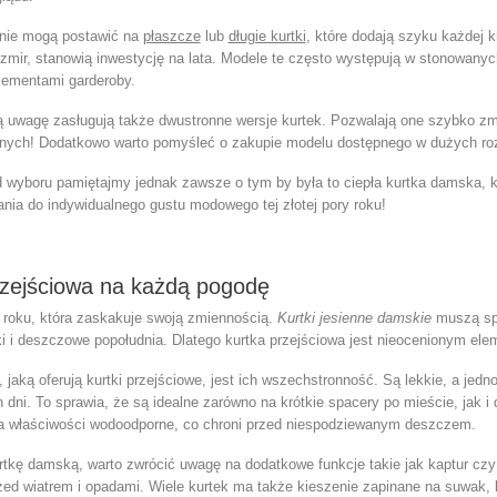
anie mogą postawić na
płaszcze
lub
długie kurtki
, które dodają szyku każdej k
zmir, stanowią inwestycję na lata. Modele te często występują w stonowanych
elementami garderoby.
ą uwagę zasługują także
dwustronne wersje kurtek
. Pozwalają one szybko zmi
ych! Dodatkowo warto pomyśleć o zakupie modelu dostępnego w dużych roz
d wyboru pamiętajmy jednak zawsze o tym by była to
ciepła kurtka damska
, 
nia do indywidualnego gustu modowego tej złotej pory roku!
rzejściowa na każdą pogodę
a roku, która zaskakuje swoją zmiennością.
Kurtki jesienne damskie
muszą sp
ki i deszczowe popołudnia. Dlatego kurtka przejściowa jest nieocenionym el
 jaką oferują kurtki przejściowe, jest ich wszechstronność. Są lekkie, a je
h dni. To sprawia, że są idealne zarówno na krótkie spacery po mieście, jak
a właściwości wodoodporne, co chroni przed niespodziewanym deszczem.
rtkę damską
, warto zwrócić uwagę na dodatkowe funkcje takie jak kaptur czy 
rzed wiatrem i opadami. Wiele kurtek ma także kieszenie zapinane na suwak, 