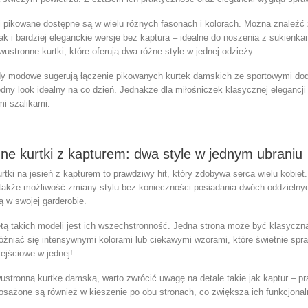
i pikowane
dostępne są w wielu różnych fasonach i kolorach. Można znaleźć
jak i bardziej eleganckie wersje bez kaptura – idealne do noszenia z sukien
wustronne kurtki
, które oferują dwa różne style w jednej odzieży.
dy modowe sugerują łączenie
pikowanych kurtek damskich
ze sportowymi doda
y look idealny na co dzień. Jednakże dla miłośniczek klasycznej elegancji
mi szalikami.
ne kurtki z kapturem: dwa style w jednym ubraniu
rtki na jesień z kapturem
to prawdziwy hit, który zdobywa serca wielu kobiet.
e także możliwość zmiany stylu bez konieczności posiadania dwóch oddzielny
ą w swojej garderobie.
tą takich modeli jest ich wszechstronność. Jedna strona może być klasyczna
óżniać się intensywnymi kolorami lub ciekawymi wzorami, które świetnie sp
zejściowe w jednej!
ustronną kurtkę damską
, warto zwrócić uwagę na detale takie jak kaptur –
osażone są również w kieszenie po obu stronach, co zwiększa ich funkcjona