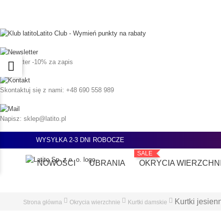
Latito Club - Wymień punkty na rabaty
Newsletter
-10% za zapis
Skontaktuj się z nami:
+48 690 558 989
Napisz:
sklep@latito.pl
WYSYŁKA 2-3 DNI ROBOCZE
SALE
NOWOŚCI
UBRANIA
OKRYCIA WIERZCHN
Kurtki jesien
Strona główna
Okrycia wierzchnie
Kurtki damskie