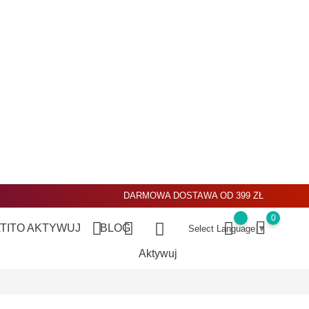
DARMOWA DOSTAWA OD 399 ZŁ
0
ATITO
AKTYWUJ
BLOG
Select Language
▼
Aktywuj