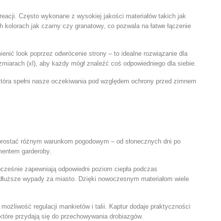
reacji. Często wykonane z wysokiej jakości materiałów takich jak
 kolorach jak czarny czy granatowy, co pozwala na łatwe łączenie
enić look poprzez odwrócenie strony – to idealne rozwiązanie dla
miarach (
xl
), aby każdy mógł znaleźć coś odpowiedniego dla siebie.
która spełni nasze oczekiwania pod względem ochrony przed zimnem
rostać różnym warunkom pogodowym – od słonecznych dni po
ementem garderoby.
dnocześnie zapewniają odpowiedni poziom ciepła podczas
 i dłuższe wypady za miasto. Dzięki nowoczesnym materiałom wiele
możliwość regulacji mankietów i talii. Kaptur dodaje praktyczności
które przydają się do przechowywania drobiazgów.