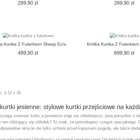
Cena
C
289,90 zł
289,90 zł
ka Kurtka Z Futerkiem Sheep Ecru
Krótka Kurtka Z Futerkiem 
Cena
C
499,90 zł
699,90 zł
: 1-12 z 25
urtki jesienne: stylowe kurtki przejściowe na każ
zynają zmieniać kolor, a powietrze staje się chłodniejsze, pora pomyśleć o 
sz ten zbliżający się chłodek? To znak, że potrzebujesz czegoś specjalnego.
D
Odpowiednie okrycie nie tylko uchroni przed kaprysami pogody, ale także doda
się nad wyborem? Możliwości są niemal nieskończone! Od lekkich kurtek prze