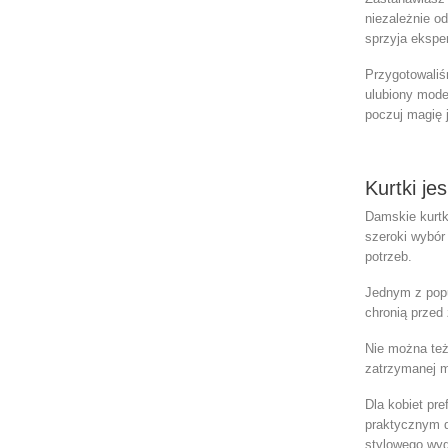
niezależnie od
sprzyja eksp
Przygotowaliśm
ulubiony mode
poczuj magię 
Kurtki je
Damskie kurtki
szeroki wybór
potrzeb.
Jednym z popu
chronią przed
Nie można te
zatrzymanej m
Dla kobiet pr
praktycznym d
stylowego wyg