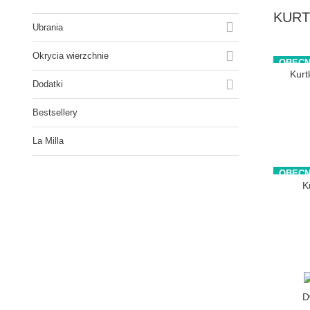
KURT

Ubrania

Okrycia wierzchnie
OBECN
Kurt

Dodatki
Bestsellery
La Milla
OBECN
K
D