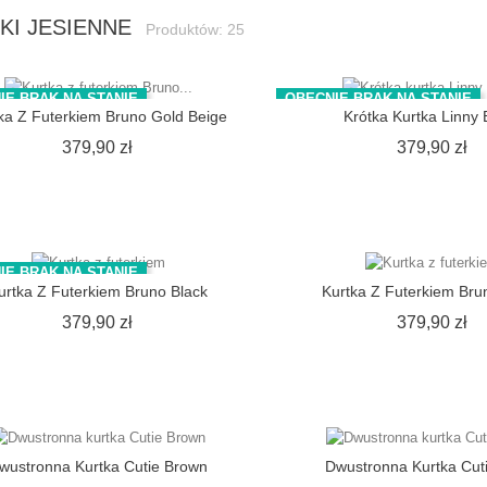
KI JESIENNE
Produktów: 25
IE BRAK NA STANIE
OBECNIE BRAK NA STANIE
ka Z Futerkiem Bruno Gold Beige
Krótka Kurtka Linny 
Cena
C
379,90 zł
379,90 zł
IE BRAK NA STANIE
urtka Z Futerkiem Bruno Black
Kurtka Z Futerkiem Brun
Cena
C
379,90 zł
379,90 zł
wustronna Kurtka Cutie Brown
Dwustronna Kurtka Cut