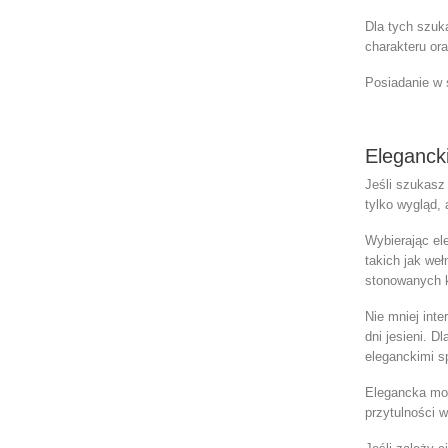
Dla tych szuk
charakteru or
Posiadanie w s
Eleganck
Jeśli szukasz
tylko wygląd, 
Wybierając el
takich jak we
stonowanych k
Nie mniej inte
dni jesieni. D
eleganckimi s
Elegancka moda
przytulności w