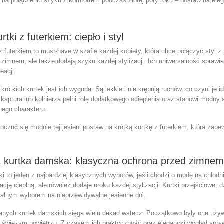
ci na połączeniu szyku z komfortem podczas złotej pory roku – postaw na
eleg
rtki z futerkiem: ciepło i styl
 z futerkiem
to must-have w szafie każdej kobiety, która chce połączyć styl z f
 zimnem, ale także dodają szyku każdej stylizacji. Ich uniwersalność sprawi
eacji.
ą
krótkich kurtek
jest ich wygoda. Są lekkie i nie krępują ruchów, co czyni j
kaptura lub kołnierza pełni rolę dodatkowego ocieplenia oraz stanowi modny 
nego charakteru.
poczuć się modnie tej jesieni postaw na
krótką kurtkę z futerkiem
, która zapew
 kurtka damska: klasyczna ochrona przed zimnem
ki
to jeden z najbardziej klasycznych wyborów, jeśli chodzi o modę na chłodn
ację cieplną, ale również dodaje uroku każdej stylizacji. Kurtki przejściowe
dealnym wyborem na nieprzewidywalne jesienne dni.
anych kurtek damskich
sięga wielu dekad wstecz. Początkowo były one używ
 świeżym powietrzu. Z czasem ich praktyczność oraz elegancki wygląd sprawi