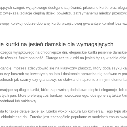
ających czegoś wyjątkowego dostępne są również
pikowane kurtki
oraz elega
az zwiększa izolację cieplną dzięki powietrzu zatrzymanemu między przeszyc
wojej kolekcji dobrze dobranej kurtki przejściowej gwarantuje komfort bez wz
ie kurtki na jesień damskie dla wymagających
 czegoś wyjątkowego na chłodniejsze dni,
eleganckie kurtki jesienne damskie
ale również funkcjonalność. Dlatego też te
kurtki na jesień
łączą w sobie obie 
egancję, możesz zdecydować się na klasyczny płaszcz, który doda szyku każd
łna czy kaszmir są inwestycją na lata i doskonale sprawdzą się zarówno w pr
olorach jak czarny czy granatowy, co ułatwia ich łączenie z innymi elementa
resujące są długie kurtki, które zapewniają dodatkowe ciepło i elegancję. Ic
la tych pań, które preferują coś bardziej nowoczesnego, dostępne są także
kró
podniami lub sukienką.
 to także detale takie jak futerko wokół kaptura lub kołnierza. Tego typu a
 chłodniejsze dni. Futerko jest szczególnie popularne w modelach casualowyc