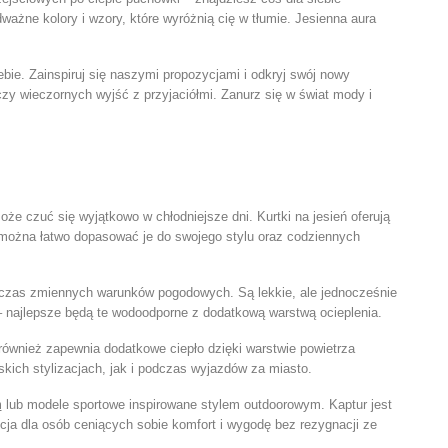
ważne kolory i wzory, które wyróżnią cię w tłumie. Jesienna aura
ebie. Zainspiruj się naszymi propozycjami i odkryj swój nowy
y wieczornych wyjść z przyjaciółmi. Zanurz się w świat mody i
 może czuć się wyjątkowo w chłodniejsze dni.
Kurtki na jesień
oferują
 można łatwo dopasować je do swojego stylu oraz codziennych
odczas zmiennych warunków pogodowych. Są lekkie, ale jednocześnie
 – najlepsze będą te wodoodporne z dodatkową warstwą ocieplenia.
le również zapewnia dodatkowe ciepło dzięki warstwie powietrza
kich stylizacjach, jak i podczas wyjazdów za miasto.
m
lub modele sportowe inspirowane stylem outdoorowym. Kaptur jest
a dla osób ceniących sobie komfort i wygodę bez rezygnacji ze