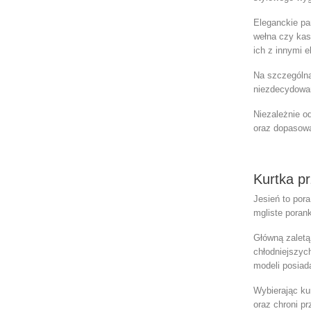
Eleganckie p
wełna czy kas
ich z innymi 
Na szczególn
niezdecydowan
Niezależnie o
oraz dopasowa
Kurtka p
Jesień to por
mgliste poran
Główną zaletą,
chłodniejszyc
modeli posiad
Wybierając
ku
oraz chroni p