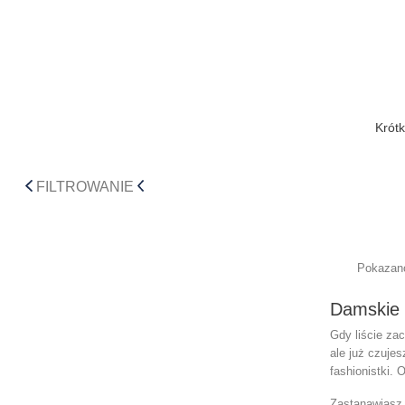
Krót
FILTROWANIE
Pokazano
Damskie k
Gdy liście zac
ale już czuje
fashionistki. 
Zastanawiasz 