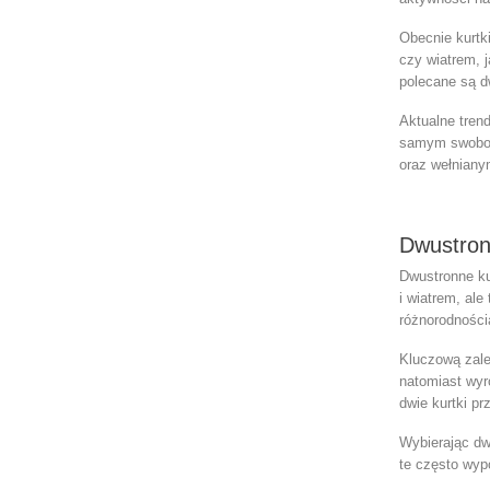
Obecnie
kurtk
czy wiatrem, 
polecane są
d
Aktualne tren
samym swobodn
oraz wełniany
Dwustron
Dwustronne ku
i wiatrem, al
różnorodności
Kluczową zale
natomiast wyr
dwie kurtki pr
Wybierając
dw
te często wyp