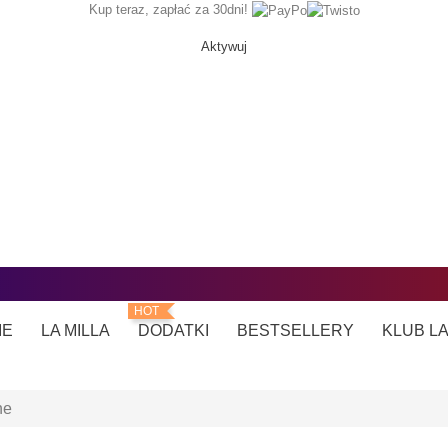
Kup teraz, zapłać za 30dni!
Aktywuj
HOT
IE
LA MILLA
DODATKI
BESTSELLERY
KLUB L
ne