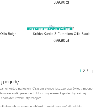
ena
Cena
389,90 zł
OBECNIE BRAK NA STANIE
Ollia Beige
Krótka Kurtka Z Futerkiem Ollia Black
ena
Cena
699,90 zł
1
2
3

dą pogodę
idealnej kurtce na jesień. Czasem słońce jeszcze przyświeca mocno,
amskie kurtki jesienne
to kluczowy element garderoby każdej
 charakteru twoim stylizacjom.
jściowych po ciepłe puchówki – znajdziesz coś dla siebie