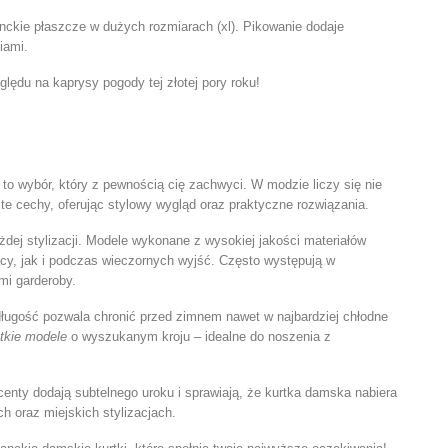
nckie płaszcze w dużych rozmiarach (xl). Pikowanie dodaje
iami.
ględu na kaprysy pogody tej złotej pory roku!
to wybór, który z pewnością cię zachwyci. W modzie liczy się nie
te cechy, oferując stylowy wygląd oraz praktyczne rozwiązania.
ej stylizacji. Modele wykonane z wysokiej jakości materiałów
acy, jak i podczas wieczornych wyjść. Często występują w
mi garderoby.
h długość pozwala chronić przed zimnem nawet w najbardziej chłodne
tkie modele
o wyszukanym kroju – idealne do noszenia z
kcenty dodają subtelnego uroku i sprawiają, że kurtka damska nabiera
h oraz miejskich stylizacjach.