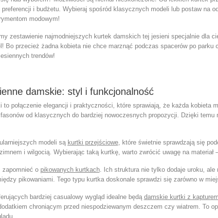
 preferencji i budżetu. Wybieraj spośród klasycznych modeli lub postaw na od
erymentom modowym!
y zestawienie najmodniejszych kurtek damskich tej jesieni specjalnie dla ci
l! Bo przecież żadna kobieta nie chce marznąć podczas spacerów po parku cz
jesiennych trendów!
sienne damskie: styl i funkcjonalność
 to połączenie elegancji i praktyczności, które sprawiają, że każda kobieta
 fasonów od klasycznych do bardziej nowoczesnych propozycji. Dzięki temu
larniejszych modeli są
kurtki przejściowe
, które świetnie sprawdzają się p
 zimnem i wilgocią. Wybierając taką kurtkę, warto zwrócić uwagę na materiał
ż zapomnieć o
pikowanych kurtkach
. Ich struktura nie tylko dodaje uroku, a
iędzy pikowaniami. Tego typu kurtka doskonale sprawdzi się zarówno w miejs
eferujących bardziej casualowy wygląd idealne będą
damskie kurtki z kapture
odatkiem chroniącym przed niespodziewanym deszczem czy wiatrem. To opcj
lądu.