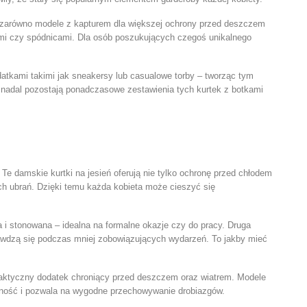
 zarówno modele z kapturem dla większej ochrony przed deszczem
kami czy spódnicami. Dla osób poszukujących czegoś unikalnego
tkami takimi jak sneakersy lub casualowe torby – tworząc tym
 nadal pozostają ponadczasowe zestawienia tych kurtek z botkami
 Te damskie kurtki na jesień oferują nie tylko ochronę przed chłodem
ch ubrań. Dzięki temu każda kobieta może cieszyć się
 i stonowana – idealna na formalne okazje czy do pracy. Druga
rawdzą się podczas mniej zobowiązujących wydarzeń. To jakby mieć
 praktyczny dodatek chroniący przed deszczem oraz wiatrem. Modele
lność i pozwala na wygodne przechowywanie drobiazgów.