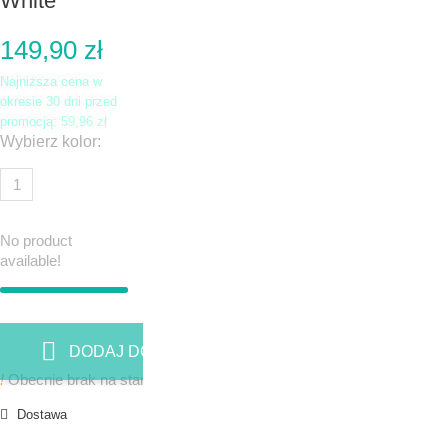
White
149,90 zł
Najniższa cena w
okresie 30 dni przed
promocją:
59,96 zł
Wybierz kolor:
No product
available!
DODAJ DO KOSZYKA
!
Obecnie brak na stanie
Dostawa