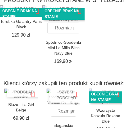
SZYBKI
PODGLĄD
SZYBKI
OBECNIE BRAK NA
OBECNIE BRAK NA
PODGLĄD
STANIE
STANIE
Torebka Galantry Paris
Black
Rozmiar
Cena
129,90 zł
Spódnico-Spodenki
Mini La Milla Bliss
Navy Blue
Cena
169,90 zł
Klienci którzy zakupili ten produkt kupili również:
SZYBKI
PODGLĄD
SZYBKI
SZYBKI
OBECNIE BRAK
PODGLĄD
PODGLĄD
NA STANIE
Bluza Lilla Girl
Beige
Wzorzysta
Rozmiar
Koszula Roxana
Cena
69,90 zł
Blue
Eleganckie