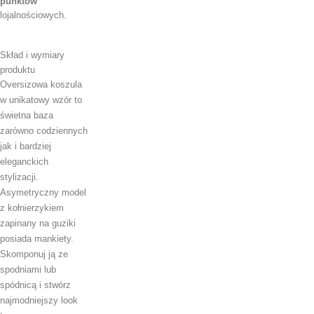
punktów
lojalnościowych.
Skład i wymiary
produktu
Oversizowa koszula
w unikatowy wzór to
świetna baza
zarówno codziennych
jak i bardziej
eleganckich
stylizacji.
Asymetryczny model
z kołnierzykiem
zapinany na guziki
posiada mankiety.
Skomponuj ją ze
spodniami lub
spódnicą i stwórz
najmodniejszy look