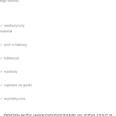
tego sezonu.
✓ nieelastyczny
materiał
✓ wzór w kaktusy
✓ kołnierzyk
✓ mankiety
✓ zapinane na guziki
✓ asymetryczna
PRODUKTY WYKORZYSTANE W STYLIZACJI