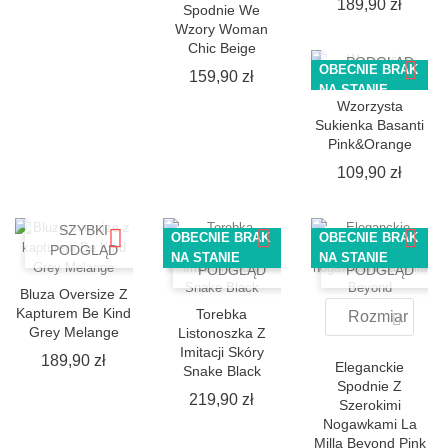
Cena
189,90 zł
Spodnie We
Wzory Woman
SZYBKI
Chic Beige
PODGLĄD
OBECNIE BRAK
Cena
159,90 zł
NA STANIE
Wzorzysta
Sukienka Basanti
Pink&Orange
Cena
109,90 zł
SZYBKI
OBECNIE BRAK
OBECNIE BRAK
PODGLĄD
SZYBKI
SZYBKI
NA STANIE
NA STANIE
PODGLĄD
PODGLĄD
Bluza Oversize Z
Kapturem Be Kind
Torebka
Rozmiar
Grey Melange
Listonoszka Z
Imitacji Skóry
Cena
189,90 zł
Eleganckie
Snake Black
Spodnie Z
Cena
219,90 zł
Szerokimi
Nogawkami La
Milla Beyond Pink