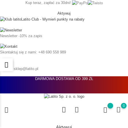
Kup teraz, zapłać za 30dni!
Aktywuj
Latito Club - Wymień punkty na rabaty
Newsletter
-10% za zapis
Skontaktuj się z nami:
+48 690 558 989
Napisz:
sklep@latito.pl
DARMOWA DOSTAWA OD 399 ZŁ
0
Aktywuj