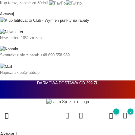
Kup teraz, zapłać za 30dni!
Aktywuj
Latito Club - Wymień punkty na rabaty
Newsletter
-10% za zapis
Skontaktuj się z nami:
+48 690 558 989
Napisz:
sklep@latito.pl
DARMOWA DOSTAWA OD 399 ZŁ
0
Aktywuj