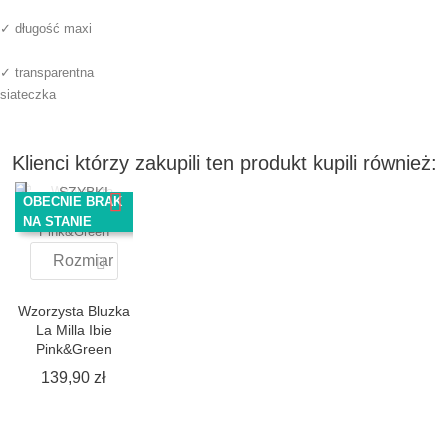
✓ długość maxi
✓ transparentna
siateczka
Klienci którzy zakupili ten produkt kupili również:
SZYBKI
OBECNIE BRAK
PODGLĄD
NA STANIE
Rozmiar
Wzorzysta Bluzka
La Milla Ibie
Pink&Green
Cena
139,90 zł