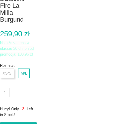
Fire La
Milla
Burgund
259,90 zł
Najniższa cena w
okresie 30 dni przed
promocją:
103,96 zł
Rozmiar:
XS/S
M/L
2
Hurry! Only
Left
in Stock!