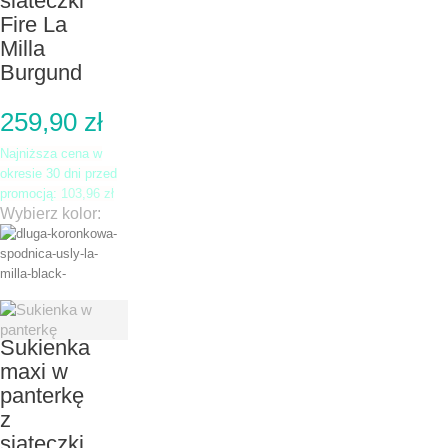
siateczki
Fire La
Milla
Burgund
259,90 zł
Najniższa cena w
okresie 30 dni przed
promocją:
103,96 zł
Wybierz kolor:
Sukienka
maxi w
panterkę
z
siateczki