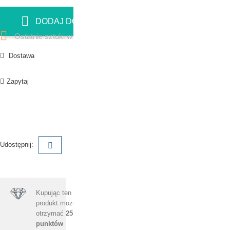
DODAJ DO KOSZYKA

Ostatnie sztuki w magazynie
Dostawa
Zapytaj
Udostępnij:
Kupując ten
produkt możesz
otrzymać
25
punktów