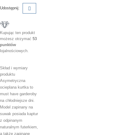
Udostępnij:
Kupując ten produkt
możesz otrzymać
53
punktów
lojalnościowych.
Skład i wymiary
produktu
Asymetryczna
ocieplana kurtka to
must have garderoby
na chłodniejsze dni.
Model zapinany na
suwak posiada kaptur
z odpinanym
naturalnym futerkiem,
a także zapinane