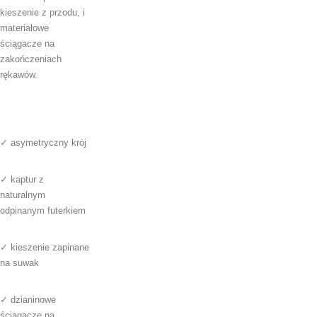
kieszenie z przodu, i
materiałowe
ściągacze na
zakończeniach
rękawów.
✓ asymetryczny krój
✓ kaptur z
naturalnym
odpinanym futerkiem
✓ kieszenie zapinane
na suwak
✓ dzianinowe
ściągacze na