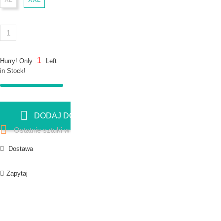
1
Hurry! Only
Left
in Stock!
DODAJ DO KOSZYKA

Ostatnie sztuki w magazynie
Dostawa
Zapytaj