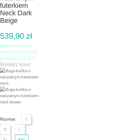
futerkiem
Neck Dark
Beige
539,90 zł
Najniższa cena w
okresie 30 dni przed
promocją:
215,96 zł
Wybierz kolor:
Rozmiar:
S
M
L
XL
XXL