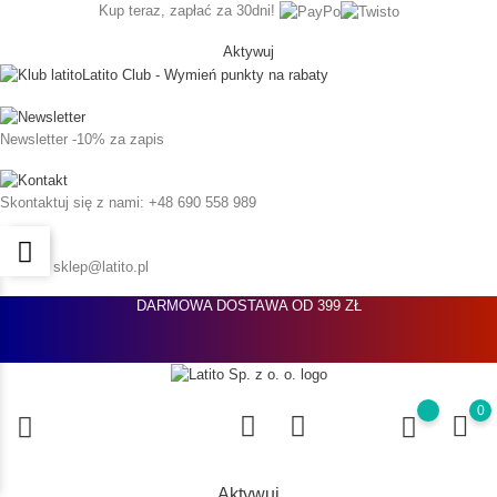
Kup teraz, zapłać za 30dni!
Aktywuj
Latito Club - Wymień punkty na rabaty
Newsletter
-10% za zapis
Skontaktuj się z nami:
+48 690 558 989
Napisz:
sklep@latito.pl
DARMOWA DOSTAWA OD 399 ZŁ
0
Aktywuj