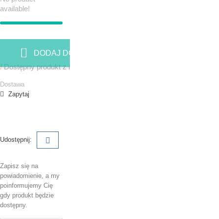
available!
DODAJ DO KOSZYKA
!
Dostępny produkt z innymi opcjami
Dostawa
Zapytaj
Udostępnij:
Zapisz się na
powiadomienie, a my
poinformujemy Cię
gdy produkt będzie
dostępny.