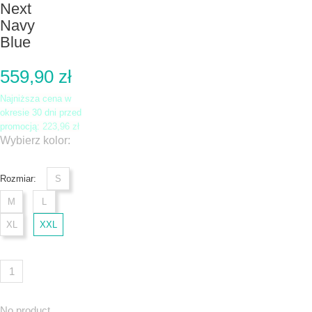
Next
Navy
Blue
559,90 zł
Najniższa cena w
okresie 30 dni przed
promocją:
223,96 zł
Wybierz kolor:
Rozmiar:
S
M
L
XL
XXL
No product