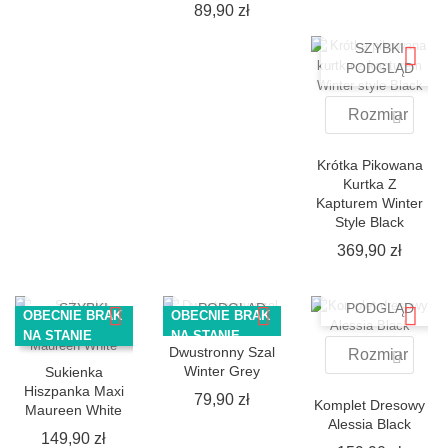
Cena
89,90 zł
SZYBKI
PODGLĄD
Rozmiar
Krótka Pikowana
Kurtka Z
Kapturem Winter
Style Black
Cena
369,90 zł
SZYBKI
SZYBKI
SZYBKI
PODGLĄD
PODGLĄD
OBECNIE BRAK
OBECNIE BRAK
PODGLĄD
NA STANIE
NA STANIE
Dwustronny Szal
Rozmiar
Winter Grey
Sukienka
Hiszpanka Maxi
Cena
79,90 zł
Komplet Dresowy
Maureen White
Alessia Black
Cena
149,90 zł