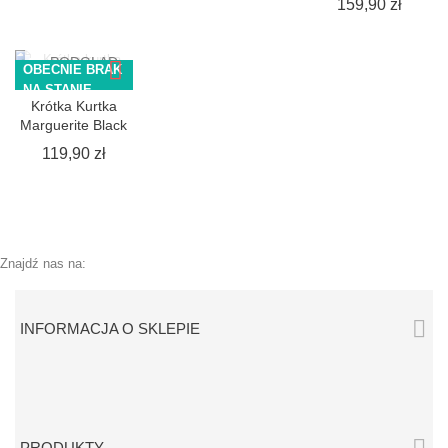
Cena
159,90 zł
SZYBKI
PODGLĄD
OBECNIE BRAK
NA STANIE
Krótka Kurtka
Marguerite Black
Cena
119,90 zł
Znajdź nas na:

INFORMACJA O SKLEPIE
PRODUKTY