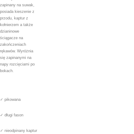
zapinany na suwak,
posiada kieszenie z
przodu, kaptur z
kołnierzem a także
dzianinowe
ściągacze na
zakończeniach
rękawów. Wyróżnia
się zapinanymi na
napy rozcięciami po
bokach.
✓ pikowana
✓ długi fason
✓ nieodpinany kaptur