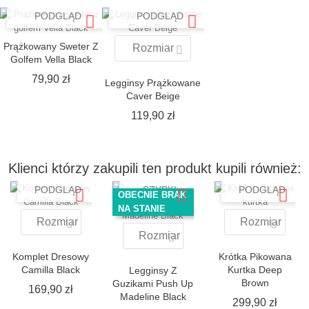
SZYBKI
SZYBKI
PODGLĄD
PODGLĄD
Prążkowany Sweter Z
Rozmiar
Golfem Vella Black
Cena
79,90 zł
Legginsy Prążkowane
Caver Beige
Cena
119,90 zł
Klienci którzy zakupili ten produkt kupili również:
SZYBKI
SZYBKI
PODGLĄD
SZYBKI
PODGLĄD
OBECNIE BRAK
PODGLĄD
NA STANIE
Rozmiar
Rozmiar
Rozmiar
Komplet Dresowy
Krótka Pikowana
Camilla Black
Kurtka Deep
Legginsy Z
Brown
Guzikami Push Up
Cena
169,90 zł
Madeline Black
Cena
299,90 zł