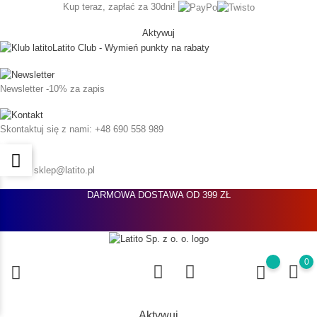
Kup teraz, zapłać za 30dni!
Aktywuj
Latito Club - Wymień punkty na rabaty
Newsletter
-10% za zapis
Skontaktuj się z nami:
+48 690 558 989
Napisz:
sklep@latito.pl
DARMOWA DOSTAWA OD 399 ZŁ
0
Aktywuj