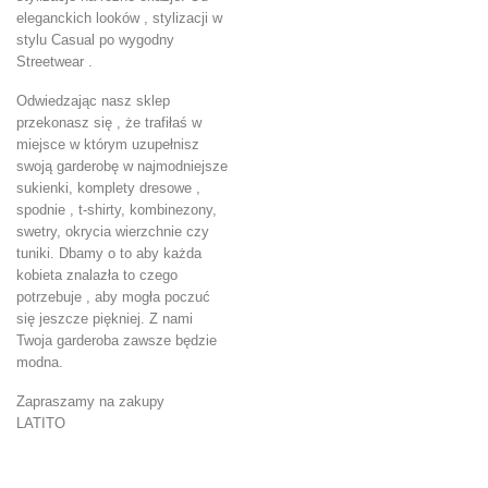
eleganckich looków , stylizacji w
stylu Casual po wygodny
Streetwear .
Odwiedzając nasz sklep
przekonasz się , że trafiłaś w
miejsce w którym uzupełnisz
swoją garderobę w najmodniejsze
sukienki, komplety dresowe ,
spodnie , t-shirty, kombinezony,
swetry, okrycia wierzchnie czy
tuniki. Dbamy o to aby każda
kobieta znalazła to czego
potrzebuje , aby mogła poczuć
się jeszcze piękniej. Z nami
Twoja garderoba zawsze będzie
modna.
Zapraszamy na zakupy
LATITO