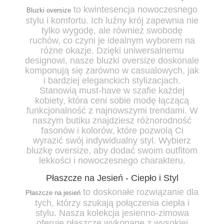
to kwintesencja nowoczesnego
Bluzki oversize
stylu i komfortu. Ich luźny krój zapewnia nie
tylko wygodę, ale również swobodę
ruchów, co czyni je idealnym wyborem na
różne okazje. Dzięki uniwersalnemu
designowi, nasze bluzki oversize doskonale
komponują się zarówno w casualowych, jak
i bardziej eleganckich stylizacjach.
Stanowią must-have w szafie każdej
kobiety, która ceni sobie modę łączącą
funkcjonalność z najnowszymi trendami. W
naszym butiku znajdziesz różnorodność
fasonów i kolorów, które pozwolą Ci
wyrazić swój indywidualny styl. Wybierz
bluzkę oversize, aby dodać swoim outfitom
lekkości i nowoczesnego charakteru.
Płaszcze na Jesień - Ciepło i Styl
to doskonałe rozwiązanie dla
Płaszcze na jesień
tych, którzy szukają połączenia ciepła i
stylu. Nasza kolekcja jesienno-zimowa
oferuje płaszcze wykonane z wysokiej